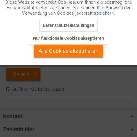
Diese Website verwendet Cookies, um Ihnen die bestmögliche
Funktionalität bieten zu können. Sie können Ihre Auswahl der
Inaktiv
Marketing
Verwendung von Cookies jederzeit
speichern.
Datenschutzeinstellungen
Inaktiv
Tracking
Nach dem Ersten Weltkrieg: Europas neue Staaten
Nur funktionale Cookies akzeptieren
Inaktiv
Personalisierung
Im Ersten Weltkrieg prallten die Herrschaftsansprüche der
Alle Cookies akzeptieren
kontinentaleuropäischen Großmächte – Deutschlands,
Österreich-Ungarns, Frankreichs und Russlands – mit einer bis
dahin unvorstellbaren, durch die industriell-technische...
Inaktiv
Service
Details
Auf Ihren Merkzettel setzen
Kontakt
Zahlenbilder