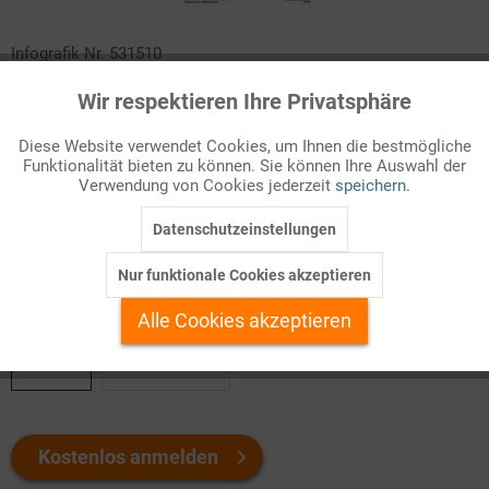
Infografik Nr. 531510
Wir respektieren Ihre Privatsphäre
Das ZAHLENBILD beleuchtet die bewegte Geschichte der
Aktiv
Funktionale
deutschen Tageszeitungen von den Hochzeiten in der Weimarer
Diese Website verwendet Cookies, um Ihnen die bestmögliche
Republik, über die Gleichschaltung in der NS-Zeit, den
Funktionalität bieten zu können. Sie können Ihre Auswahl der
Inaktiv
Marketing
Lizenzzwang der Besatzungsmächte bis hin zu den aktuellen
Verwendung von Cookies jederzeit
speichern.
Bestrebungen, mit „E-Papers“ Umsatzeinbußen zu
Datenschutzeinstellungen
kompensieren. Hier herunterladen!
Inaktiv
Tracking
Nur funktionale Cookies akzeptieren
Welchen Download brauchen Sie?
Inaktiv
Personalisierung
Alle Cookies akzeptieren
color
s/w-Version
Inaktiv
Service
Kostenlos anmelden