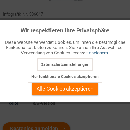
Infografik Nr. 506047
Im Schnittbereich zwischen akademischer und
Wir respektieren Ihre Privatsphäre
Aktiv
Funktionale
berufspraktischer Ausbildung entstehen neue Formen
beruflicher Qualifikation. Als eine dieser Formen hat sich das
Diese Website verwendet Cookies, um Ihnen die bestmögliche
Funktionalität bieten zu können. Sie können Ihre Auswahl der
duale Studium etabliert. Es verbindet den Erwerb theoretischen
Inaktiv
Marketing
Verwendung von Cookies jederzeit
speichern.
und methodischen Fachwissens an einer Hochschule oder
Berufsakademie mit der praktischen Ausbildung in einem
Datenschutzeinstellungen
Inaktiv
Tracking
Unternehmen.
Nur funktionale Cookies akzeptieren
Inaktiv
Personalisierung
Welchen Download brauchen Sie?
Alle Cookies akzeptieren
Inaktiv
Service
color
s/w-Version
Kostenlos anmelden