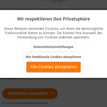
Infografik Nr. 844542
Wir respektieren Ihre Privatsphäre
Aktiv
Funktionale
Duma-Wahl in Russland 2016
Diese Website verwendet Cookies, um Ihnen die bestmögliche
Bei den Parlamentswahlen in Russland im September 2016
Funktionalität bieten zu können. Sie können Ihre Auswahl der
Inaktiv
Marketing
Verwendung von Cookies jederzeit
speichern.
wurde das autokratische Herrschaftssystem unter Präsident
Wladimir Putin weiter zementiert. Die Putin- ...
Datenschutzeinstellungen
Inaktiv
Tracking
Nur funktionale Cookies akzeptieren
Welchen Download brauchen Sie?
Inaktiv
Personalisierung
Alle Cookies akzeptieren
color
s/w-Version
Inaktiv
Service
Kostenlos anmelden
Auf Ihren Merkzettel setzen