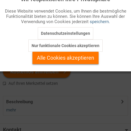
Funktionale
Diese Website verwendet Cookies, um Ihnen die bestmögliche
Infografik Nr. 825116
Funktionalität bieten zu können. Sie können Ihre Auswahl der
Inaktiv
Marketing
Verwendung von Cookies jederzeit
speichern.
Welchen Download brauchen Sie?
Datenschutzeinstellungen
Inaktiv
Tracking
Nur funktionale Cookies akzeptieren
color
Inaktiv
Personalisierung
Alle Cookies akzeptieren
Inaktiv
Service
Kostenlos anmelden
Auf Ihren Merkzettel setzen
Beschreibung
mehr
Kontakt