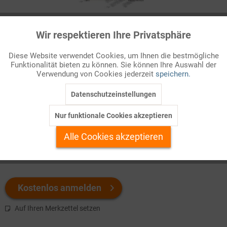
Infografik Nr. 822515
Wir respektieren Ihre Privatsphäre
Aktiv
Funktionale
Wie die meisten Staaten in Westeuropa entstand auch Spanien
Diese Website verwendet Cookies, um Ihnen die bestmögliche
auf dem Boden von Königsdynastien, die das Land seit dem
Funktionalität bieten zu können. Sie können Ihre Auswahl der
Inaktiv
Marketing
Mittelalter territorial und politisch zusammenführten. In Spanien
Verwendung von Cookies jederzeit
speichern.
ging diese En ...
Datenschutzeinstellungen
Inaktiv
Tracking
Welchen Download brauchen Sie?
Nur funktionale Cookies akzeptieren
Inaktiv
Personalisierung
Alle Cookies akzeptieren
color
s/w-Version
Inaktiv
Service
Kostenlos anmelden
Auf Ihren Merkzettel setzen