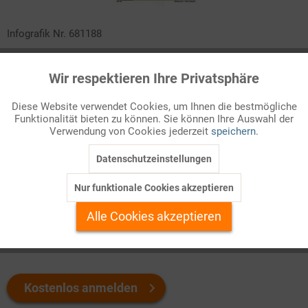
Infografik Nr. 681188
Mit erratischen Beschlüssen zur Zollpolitik hat US-Präsident
Wir respektieren Ihre Privatsphäre
Aktiv
Trump gleich nach Beginn seiner zweiten Amtszeit eine
Funktionale
Schockwelle ausgelöst. Die weitere Entwicklung ist ungewiss.
Diese Website verwendet Cookies, um Ihnen die bestmögliche
Der Internationale Währungsfonds revidierte seine Prognosen
Funktionalität bieten zu können. Sie können Ihre Auswahl der
Inaktiv
Marketing
für die Weltwirtschaft nach unten. Ein kurzer Rückblick auf die
Verwendung von Cookies jederzeit
speichern.
dramatischen Ereignisse Anfang 2025!
Datenschutzeinstellungen
Inaktiv
Tracking
Welchen Download brauchen Sie?
Nur funktionale Cookies akzeptieren
Inaktiv
Personalisierung
Alle Cookies akzeptieren
color
s/w-Version
Inaktiv
Service
Kostenlos anmelden