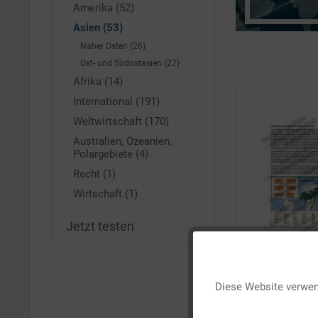
Amerika (52)
Asien (53)
Naher Osten (26)
Ost- und Südostasien (27)
Afrika (14)
International (191)
Weltwirtschaft (170)
Australien, Ozeanien,
Polargebiete (4)
Recht (1)
Wirtschaft (1)
Jetzt testen
Funktionale
Diese Website verwend
TIPP!
Marketing