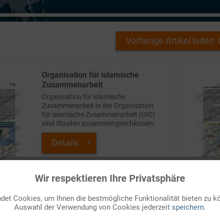
Vorherige Artikel laden
Organisation für islamische
Zusammenarbeit
Organisation für islamische
Zusammenarbeit In der Organisation
für islamische Zusammenarbeit (OIC)
sind Staaten zusammengeschlossen,
die sich als „islamisch“ verstehen. Ihre
Wurzeln reichen in die 1960er zurück,
Details
als vor allem...
Auf Ihren Merkzettel setzen
Wir respektieren Ihre Privatsphäre
et Cookies, um Ihnen die bestmögliche Funktionalität bieten zu k
Regionalmacht Iran
Auswahl der Verwendung von Cookies jederzeit
speichern.