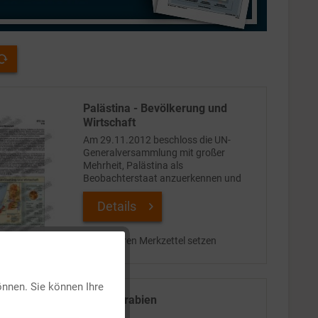
Palästina - Bevölkerung und
Wirtschaft
Am 29.11.2012 beschloss die UN-
Generalversammlung mit großer
Mehrheit, Palästina als
Beobachterstaat anzuerkennen und
damit seinen bisherigen Status bei den
Vereinten Nationen aufzuwerten.
Details
Inzwischen haben 136 Staaten der Erde
Palästina...
Auf Ihren Merkzettel setzen
Aktiv
önnen. Sie können Ihre
Saudi-Arabien
Inaktiv