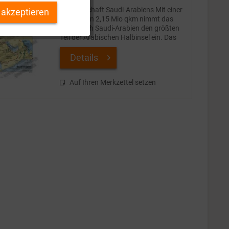
Die Wirtschaft Saudi-Arabiens Mit einer
 akzeptieren
Inaktiv
Fläche von 2,15 Mio qkm nimmt das
Königreich Saudi-Arabien den größten
Teil der Arabischen Halbinsel ein. Das
Land ist weithin von Wüsten und
Inaktiv
vegetationsarmen Steppen bedeckt und
Details
wegen seines...
Inaktiv
Auf Ihren Merkzettel setzen