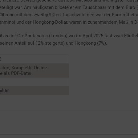
e kleinere Devisengeschäfte auslöst. Mit Abstand wichtigste Tausc
eteiligt war. Am häufigsten bildete er ein Tauschpaar mit dem Eur
 Währung mit dem zweitgrößten Tauschvolumen war der Euro mit ein
Renminbi und der Hongkong-Dollar, waren in zunehmendem Maß in 
lätzen ist Großbritannien (London) wo im April 2025 fast zwei Fünf
 seinen Anteil auf 12% steigerte) und Hongkong (7%).
6
sion, Komplette Online-
 als PDF-Datei.
ilder