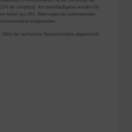
hwährung im Devisenhandel ist der US-Dollar, der
o (21% der Umsätze). Am zweithäufigsten wurden US-
Inaktiv
em Anteil von 29%. Währungen der aufstrebenden
Devisenumsätze eingebunden.
tel (38%) der weltweiten Tauschumsätze abgewickelt