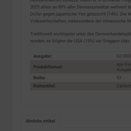
Devisenmärkten zunutze, indem er in schneller Folg
2025 allein an 89% aller Devisenumsätze weltweit b
Service
Dollar gegen japanische Yen getauscht (14%). Die
Volkswirtschaften, insbesondere der chinesische 
Traditionell wichtigster unter den Devisenhandelsp
wurden; es folgten die USA (19%) vor Singapur (das
Ausgabe:
02/202
eps-Ver
Produktformat:
Ausgabe
Reihe:
53
Reihentitel:
Zahlenb
Ähnliche Artikel