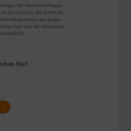
schlagen. Mit Abstand wichtigste
st der US-Dollar, der an 89% der
elchen Rang nehmen die übrigen
el der Euro oder der chinesische
 ZAHLENBILD!
chen Sie?