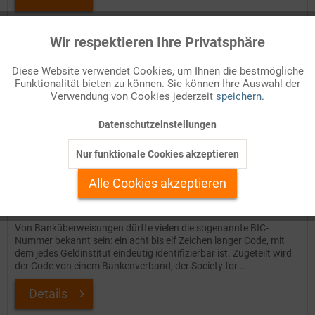
Auf Ihren Merkzettel setzen
Wir respektieren Ihre Privatsphäre
Aktiv
Funktionale
Diese Website verwendet Cookies, um Ihnen die bestmögliche
Funktionalität bieten zu können. Sie können Ihre Auswahl der
Inaktiv
Marketing
Verwendung von Cookies jederzeit
speichern.
Datenschutzeinstellungen
Inaktiv
Tracking
Nur funktionale Cookies akzeptieren
Inaktiv
Personalisierung
Alle Cookies akzeptieren
SWIFT – Netzwerk der Finanzkommunikation
Inaktiv
Service
Von Banküberweisungen dürfte vielen die sogenannte BIC-
Nummer bekannt sein: ein acht bis elf Zeichen langer Code, mit
dem jedes Geldinstitut eindeutig identifizierbar ist. Zugeteilt wird
der Code von einem Bankenverband, der Society for...
Details