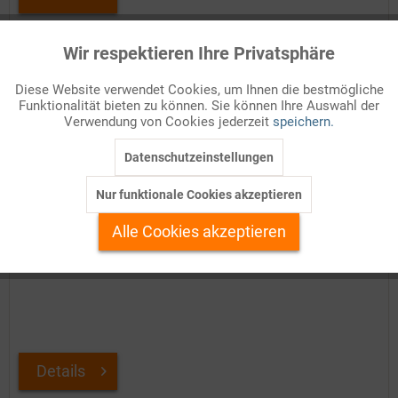
Auf Ihren Merkzettel setzen
Wir respektieren Ihre Privatsphäre
Aktiv
Funktionale
Diese Website verwendet Cookies, um Ihnen die bestmögliche
Funktionalität bieten zu können. Sie können Ihre Auswahl der
Inaktiv
Marketing
Verwendung von Cookies jederzeit
speichern.
Datenschutzeinstellungen
Inaktiv
Tracking
Nur funktionale Cookies akzeptieren
Inaktiv
Personalisierung
Alle Cookies akzeptieren
Die reichsten Länder der Erde
Inaktiv
Service
Details