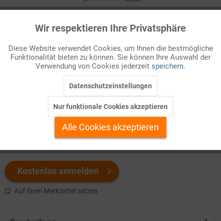
Infografik Nr. 632170
Wir respektieren Ihre Privatsphäre
Aktiv
Funktionale
Mit den Ölpreissschocks Anfang der 1970er Jahre endete das
Diese Website verwendet Cookies, um Ihnen die bestmögliche
Funktionalität bieten zu können. Sie können Ihre Auswahl der
„Goldene Zeitalter des Kapitalismus“. Seitdem wurde die
Inaktiv
Marketing
Verwendung von Cookies jederzeit
speichern.
Weltwirtschaft immer wieder von Krisen erschüttert.
Datenschutzeinstellungen
Inaktiv
Tracking
Welchen Download brauchen Sie?
Nur funktionale Cookies akzeptieren
Inaktiv
Personalisierung
Alle Cookies akzeptieren
color
s/w-Version
Inaktiv
Service
Kostenlos anmelden
Auf Ihren Merkzettel setzen