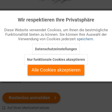
Infografik Nr. 632223
Wir respektieren Ihre Privatsphäre
Aktiv
Funktionale
Strukturen der Weltwirtschaft
Diese Website verwendet Cookies, um Ihnen die bestmögliche
Die Struktur der Weltwirtschaft hat sich in den letzten
Funktionalität bieten zu können. Sie können Ihre Auswahl der
Inaktiv
Marketing
Verwendung von Cookies jederzeit
speichern.
Jahrzehnten stark verändert. Abzulesen ist dies zunächst am
Wandel der Produktionsstruktur: Nimmt ...
Datenschutzeinstellungen
Inaktiv
Tracking
Nur funktionale Cookies akzeptieren
Welchen Download brauchen Sie?
Inaktiv
Personalisierung
Alle Cookies akzeptieren
color
s/w-Version
Inaktiv
Service
Kostenlos anmelden
Auf Ihren Merkzettel setzen