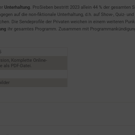
der
Unterhaltung
. ProSieben bestritt 2023 allein 44 % der gesamten S
egen auf die non-fiktionale Unterhaltung, d.h. auf Show-, Quiz- und
hen. Die Sendeprofile der Privaten weichen in einem weiteren Punkt 
ung
ihr gesamtes Programm. Zusammen mit Programmankündigungen
5
sion, Komplette Online-
 als PDF-Datei.
ilder