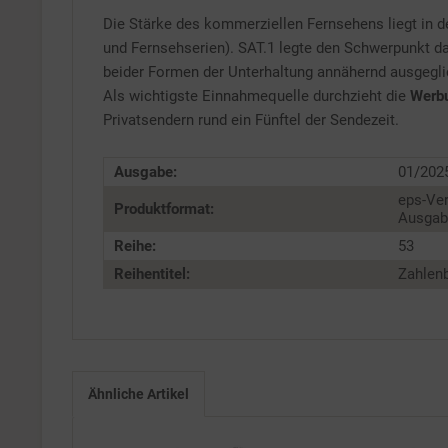
Die Stärke des kommerziellen Fernsehens liegt in 
Service
und Fernsehserien). SAT.1 legte den Schwerpunkt dag
beider Formen der Unterhaltung annähernd ausgeglic
Als wichtigste Einnahmequelle durchzieht die
Werb
Privatsendern rund ein Fünftel der Sendezeit.
Ausgabe:
01/202
eps-Ver
Produktformat:
Ausgabe
Reihe:
53
Reihentitel:
Zahlenb
Ähnliche Artikel