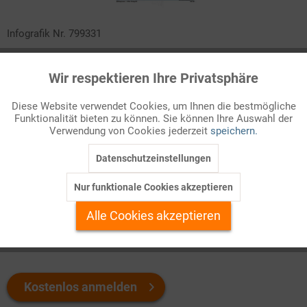
Infografik Nr. 799331
Nach dem schwachen Abschneiden seiner Regierungskoalition
Wir respektieren Ihre Privatsphäre
Aktiv
bei der Europawahl 2024 traf der französische Staatspräsident
Funktionale
Macron eine riskante Entscheidung und löste die
Diese Website verwendet Cookies, um Ihnen die bestmögliche
Nationalversammlung auf. Bei deren Neuwahl lag überraschend
Funktionalität bieten zu können. Sie können Ihre Auswahl der
Inaktiv
Marketing
das linke Wahlbündnis vorn. Wie kam es dazu und wie sehen die
Verwendung von Cookies jederzeit
speichern.
Kräfteverhältnisse im neu konstituierten Parlament aus?
Datenschutzeinstellungen
Inaktiv
Tracking
Welchen Download brauchen Sie?
Nur funktionale Cookies akzeptieren
Inaktiv
Personalisierung
Alle Cookies akzeptieren
color
s/w-Version
Inaktiv
Service
Kostenlos anmelden