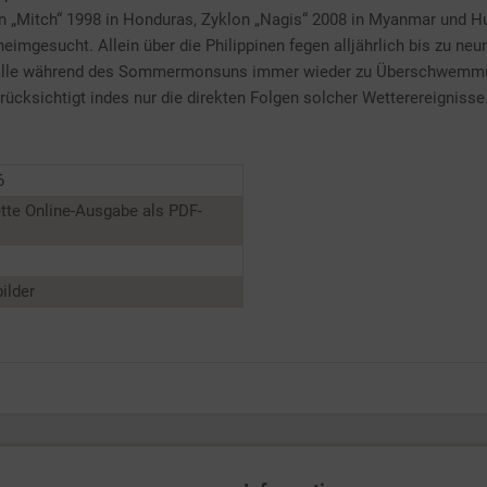
n „Mitch“ 1998 in Honduras, Zyklon „Nagis“ 2008 in Myanmar und Hu
imgesucht. Allein über die Philippinen fegen alljährlich bis zu neu
enfälle während des Sommermonsuns immer wieder zu Überschwemm
rücksichtigt indes nur die direkten Folgen solcher Wetterereigniss
6
tte Online-Ausgabe als PDF-
ilder