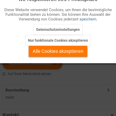
Funktionale
Diese Website verwendet Cookies, um Ihnen die bestmögliche
Infografik Nr. 625112
Funktionalität bieten zu können. Sie können Ihre Auswahl der
Inaktiv
Marketing
Verwendung von Cookies jederzeit
speichern.
Welchen Download brauchen Sie?
Datenschutzeinstellungen
Inaktiv
Tracking
Nur funktionale Cookies akzeptieren
color
s/w-Version
Inaktiv
Personalisierung
Alle Cookies akzeptieren
Inaktiv
Service
Kostenlos anmelden
Auf Ihren Merkzettel setzen
Beschreibung
mehr
Kontakt