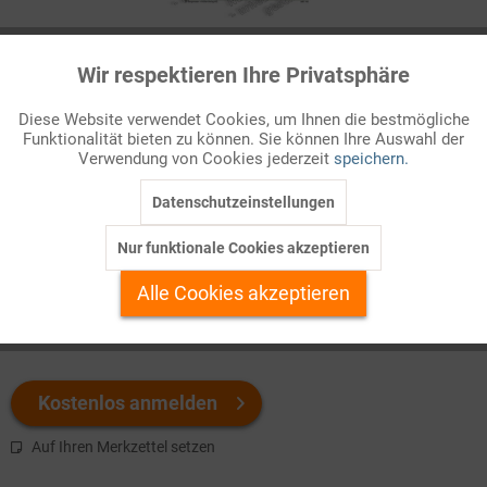
Infografik Nr. 682140
Wir respektieren Ihre Privatsphäre
Aktiv
Funktionale
Globalisierung, Aufschwung des Welthandels und Entwicklung
Diese Website verwendet Cookies, um Ihnen die bestmögliche
der Seeschifffahrt gehen Hand in Hand. Mit der Geburt der
Funktionalität bieten zu können. Sie können Ihre Auswahl der
Inaktiv
Marketing
modernen Weltwirtschaft, die ein Netz zwischen
Verwendung von Cookies jederzeit
speichern.
Rohstoffzulieferern, Industrieproduz ...
Datenschutzeinstellungen
Inaktiv
Tracking
Welchen Download brauchen Sie?
Nur funktionale Cookies akzeptieren
Inaktiv
Personalisierung
Alle Cookies akzeptieren
color
s/w-Version
Inaktiv
Service
Kostenlos anmelden
Auf Ihren Merkzettel setzen