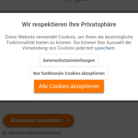
Infografik Nr. 632480
Wir respektieren Ihre Privatsphäre
Aktiv
Funktionale
Ratingagenturen
Diese Website verwendet Cookies, um Ihnen die bestmögliche
Ratingagenturen bewerten die
Kreditwürdigkeit
(Bonität) von
Funktionalität bieten zu können. Sie können Ihre Auswahl der
Inaktiv
Marketing
Verwendung von Cookies jederzeit
speichern.
Staaten, Unternehmen und Finanzinstrumenten. Sie erfüllen
damit eine wichtige Funktion auf dem Finanz ...
Datenschutzeinstellungen
Inaktiv
Tracking
Nur funktionale Cookies akzeptieren
Welchen Download brauchen Sie?
Inaktiv
Personalisierung
Alle Cookies akzeptieren
color
Inaktiv
Service
Kostenlos anmelden
Auf Ihren Merkzettel setzen