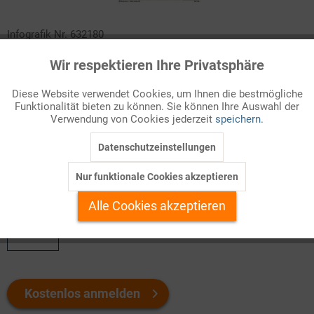
Infografik Nr. 632180
Wir respektieren Ihre Privatsphäre
Das Maddison Project zeichnet die Entwicklung des realen BIP
Aktiv
Funktionale
pro Kopf in unterschiedlichen Weltregionen nach. Die Daten
Diese Website verwendet Cookies, um Ihnen die bestmögliche
gehen bis auf das Jahr 1820 zurück und die Pro-Kopf-
Funktionalität bieten zu können. Sie können Ihre Auswahl der
Inaktiv
Marketing
Wirtschaftsleistung ist in Nordamerika, Australien und
Verwendung von Cookies jederzeit
speichern.
Neuseeland am höchsten, gefolgt von Westeuropa. Hier
Datenschutzeinstellungen
herunterladen!
Inaktiv
Tracking
Nur funktionale Cookies akzeptieren
Welchen Download brauchen Sie?
Inaktiv
Personalisierung
Alle Cookies akzeptieren
color
Inaktiv
Service
Kostenlos anmelden