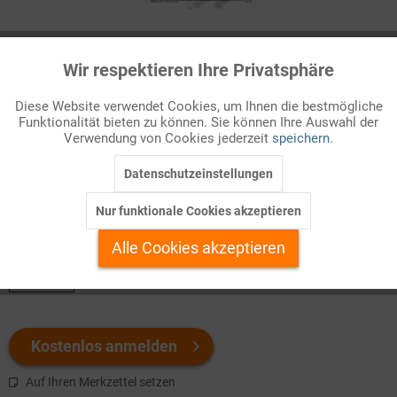
Infografik Nr. 632190
Wir respektieren Ihre Privatsphäre
Aktiv
Funktionale
p>
Wohlstandsmessung – Alternativen zum BIP
Diese Website verwendet Cookies, um Ihnen die bestmögliche
Zur Messung des Wohlstands eines Landes ist das
Funktionalität bieten zu können. Sie können Ihre Auswahl der
Inaktiv
Marketing
Verwendung von Cookies jederzeit
speichern.
Bruttoinlandsprodukt
nach wie vor am gebräuchlichsten. Das
hat seine Gründe: Das BI ...
Datenschutzeinstellungen
Inaktiv
Tracking
Nur funktionale Cookies akzeptieren
Welchen Download brauchen Sie?
Inaktiv
Personalisierung
Alle Cookies akzeptieren
color
Inaktiv
Service
Kostenlos anmelden
Auf Ihren Merkzettel setzen