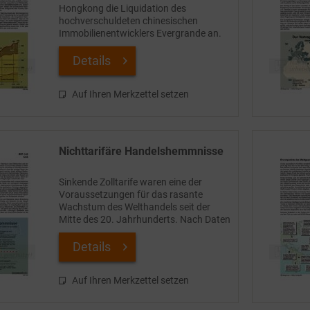
Hongkong die Liquidation des
hochverschuldeten chinesischen
Immobilienentwicklers Evergrande an.
Mit dem spektakulären Scheitern eines
der größten Unternehmen der
Details
Volksrepublik rückte die...
Auf Ihren Merkzettel setzen
Nichttarifäre Handelshemmnisse
Sinkende Zolltarife waren eine der
Voraussetzungen für das rasante
Wachstum des Welthandels seit der
Mitte des 20. Jahrhunderts. Nach Daten
der Weltbank sank der gewichtete
Durchschnitts-Zollsatz im Welthandel
Details
allein zwischen 1994 und...
Auf Ihren Merkzettel setzen