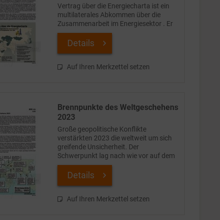
Vertrag über die Energiecharta ist ein
multilaterales Abkommen über die
Zusammenarbeit im Energiesektor . Er
trat im April 1998 in Kraft. Ursprünglich
gehörten ihm rund 50 Einzelstaaten,
Details
überwiegend...
Auf Ihren Merkzettel setzen
Brennpunkte des Weltgeschehens
2023
Große geopolitische Konflikte
verstärkten 2023 die weltweit um sich
greifende Unsicherheit. Der
Schwerpunkt lag nach wie vor auf dem
Krieg, den Russland im Februar 2022
gegen die Ukraine begonnen hatte. Das
Details
Streben Russlands nach alter...
Auf Ihren Merkzettel setzen