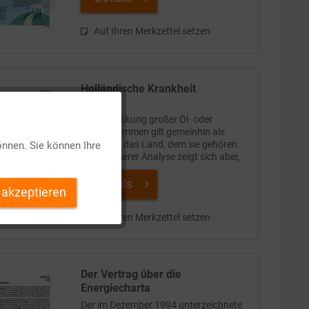
Weltordnung zunehmend in...
Auf Ihren Merkzettel setzen
Holländische Krankheit
Aktiv
Die Entdeckung großer Öl- oder
Gasvorkommen gilt gemeinhin als
Segen für das Land, dem sie gehören.
önnen. Sie können Ihre
Bei genauerer Analyse zeigt sich aber,
Inaktiv
dass der vermeintliche Segen für eine
Volkswirtschaft nicht selten
Details
 akzeptieren
problematische Folgen hat und...
Inaktiv
Auf Ihren Merkzettel setzen
Inaktiv
Der Vertrag über die
Inaktiv
Energiecharta
Der im Dezember 1994 unterzeichnete