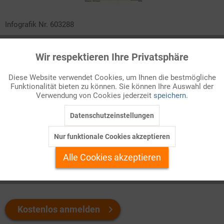
Infografik Nr. 603288
Nach Schätzungen der Weltgesundheitsorganisation (WHO) ist
Wir respektieren Ihre Privatsphäre
Aktiv
weltweit mehr als jede vierte Frau schon einmal Opfer
Funktionale
physischer oder sexueller Gewalt durch ihren Partner geworden.
Diese Website verwendet Cookies, um Ihnen die bestmögliche
Auch in den wohlhabenden Industrieländern ist Gewalt gegen
Funktionalität bieten zu können. Sie können Ihre Auswahl der
Inaktiv
Marketing
Frauen weit verbreitet. Über mögliche Ursachen und Folgen
Verwendung von Cookies jederzeit
speichern.
lesen Sie mehr in diesem ZAHLENBILD!
Datenschutzeinstellungen
Inaktiv
Tracking
Welchen Download brauchen Sie?
Nur funktionale Cookies akzeptieren
Inaktiv
Personalisierung
Alle Cookies akzeptieren
color
s/w-Version
Inaktiv
Service
Kostenlos anmelden