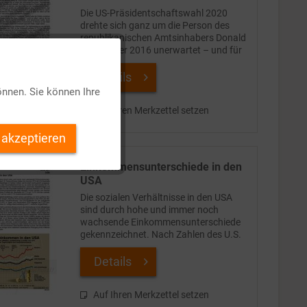
Die US-Präsidentschaftswahl 2020
drehte sich ganz um die Person des
republikanischen Amtsinhabers Donald
Trump , der 2016 unerwartet – und für
viele schockierend – die Präsidentschaft
Aktiv
gewonnen hatte. Trump stützte sich in
Details
einer Hälfte...
önnen. Sie können Ihre
Inaktiv
Auf Ihren Merkzettel setzen
 akzeptieren
Inaktiv
Einkommensunterschiede in den
USA
Inaktiv
Die sozialen Verhältnisse in den USA
sind durch hohe und immer noch
wachsende Einkommensunterschiede
Inaktiv
gekennzeichnet. Nach Zahlen des U.S.
Census Bureau haben die obersten 20%
der US-Haushalte ihren Anteil am
Details
jährlichen Gesamteinkommen im...
Auf Ihren Merkzettel setzen