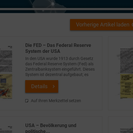
Vorherige Artikel laden
Die FED – Das Federal Reserve
System der USA
In den USA wurde 1913 durch Gesetz
das Federal Reserve System (Fed) als
Zentralbanksystem eingeführt. Dieses
System ist dezentral aufgebaut; es
gliedert sich in zwölf regionale Federal
Reserve Banks , die in ihrem jeweiligen
Details
Distrikt für...
Auf Ihren Merkzettel setzen
USA – Bevölkerung und
politische...