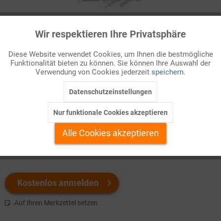
Infografik Nr. 603175
Wir respektieren Ihre Privatsphäre
Aktiv
Funktionale
Viele hoch entwickelte Länder sind mit den Problemen einer
Diese Website verwendet Cookies, um Ihnen die bestmögliche
alternden Gesellschaft
konfrontiert. Durch die Verbesserung der
Funktionalität bieten zu können. Sie können Ihre Auswahl der
Inaktiv
Marketing
allgemeinen Lebensverhältnisse und der medizinischen
Verwendung von Cookies jederzeit
speichern.
Versorgung er ...
Datenschutzeinstellungen
Inaktiv
Tracking
Welchen Download brauchen Sie?
Nur funktionale Cookies akzeptieren
Inaktiv
Personalisierung
Alle Cookies akzeptieren
color
s/w-Version
Inaktiv
Service
Kostenlos anmelden
Auf Ihren Merkzettel setzen