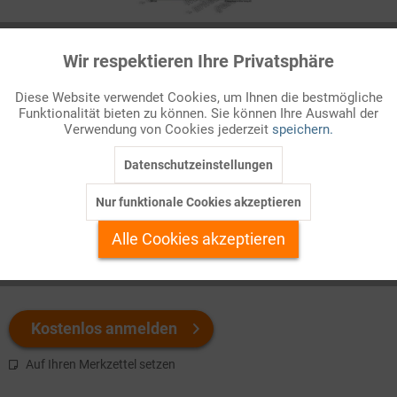
Infografik Nr. 609006
Wir respektieren Ihre Privatsphäre
Aktiv
Funktionale
Das Bestreben einer Volksgruppe, sich von dem Staat, in dem
Diese Website verwendet Cookies, um Ihnen die bestmögliche
sie lebt, abzuspalten – entweder um einen eigenen Staat zu
Funktionalität bieten zu können. Sie können Ihre Auswahl der
Inaktiv
Marketing
gründen oder um sich einem anderen Staat anzuschließen –,
Verwendung von Cookies jederzeit
speichern.
stellt ...
Datenschutzeinstellungen
Inaktiv
Tracking
Welchen Download brauchen Sie?
Nur funktionale Cookies akzeptieren
Inaktiv
Personalisierung
Alle Cookies akzeptieren
color
s/w-Version
Inaktiv
Service
Kostenlos anmelden
Auf Ihren Merkzettel setzen