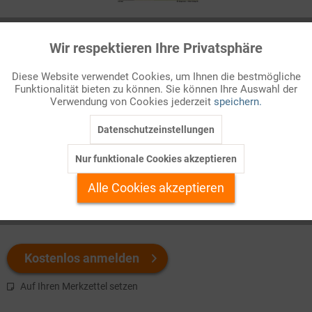
Infografik Nr. 615529
Wir respektieren Ihre Privatsphäre
Aktiv
Funktionale
Bricht ein Krieg zwischen zwei Staaten aus, müssen andere
Diese Website verwendet Cookies, um Ihnen die bestmögliche
Staaten ihre Haltung dazu überdenken. Sich neutral zu verhalten
Funktionalität bieten zu können. Sie können Ihre Auswahl der
Inaktiv
Marketing
ist eine Möglichkeit. Aber was bedeutet Neutralität? Welche
Verwendung von Cookies jederzeit
speichern.
Regeln sieht das Völkerrecht dafür vor?
Datenschutzeinstellungen
Inaktiv
Tracking
Welchen Download brauchen Sie?
Nur funktionale Cookies akzeptieren
Inaktiv
Personalisierung
Alle Cookies akzeptieren
color
s/w-Version
Inaktiv
Service
Kostenlos anmelden
Auf Ihren Merkzettel setzen