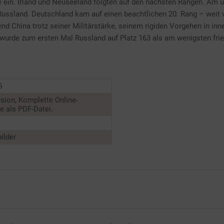
e ein. Irland und Neuseeland folgten auf den nächsten Rängen. Am u
Russland. Deutschland kam auf einen beachtlichen 20. Rang – weit 
nd China trotz seiner Militärstärke, seinem rigiden Vorgehen in in
urde zum ersten Mal Russland auf Platz 163 als am wenigsten frie
5
sion, Komplette Online-
 als PDF-Datei.
ilder