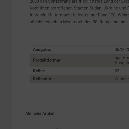
2008 den Spitzenrang als friedlichstes Land der Erd
Konflikten betroffenen Staaten Sudan, Ukraine und 
Service
führende Militärmacht belegten nur Rang 128. Währe
südchinesischen Meer noch den 98. Rang einnahm, w
Ausgabe:
08/202
eps-Ver
Produktformat:
Ausgabe
Reihe:
53
Reihentitel:
Zahlenb
Ähnliche Artikel