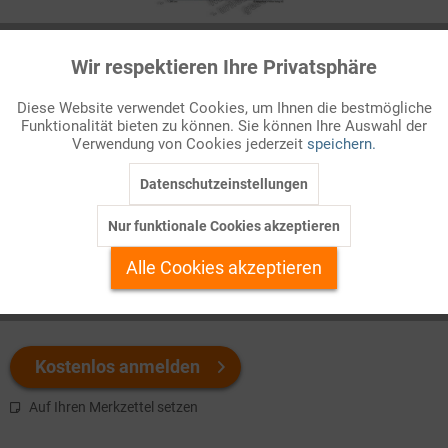
Infografik Nr. 615310
Wir respektieren Ihre Privatsphäre
Aktiv
Funktionale
UNICEF – Kinderhilfswerk der Vereinten Nationen
Diese Website verwendet Cookies, um Ihnen die bestmögliche
Funktionalität bieten zu können. Sie können Ihre Auswahl der
Inaktiv
Marketing
Das Kinderhilfswerk der Vereinten Nationen
(United Nations
Verwendung von Cookies jederzeit
speichern.
Children’s Emergency Fund – UNICEF)
wurde am 11. Dez ...
Datenschutzeinstellungen
Inaktiv
Tracking
Welchen Download brauchen Sie?
Nur funktionale Cookies akzeptieren
Inaktiv
Personalisierung
Alle Cookies akzeptieren
color
s/w-Version
Inaktiv
Service
Kostenlos anmelden
Auf Ihren Merkzettel setzen