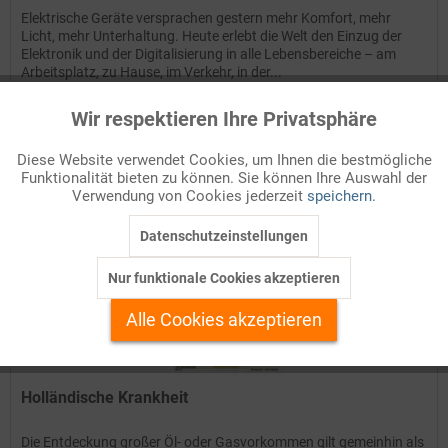
Elektrische Geräte versprachen gestern mehr Komfort, mehr
Licht, mehr Unterhaltung. Heute erlebt die Welt den Einzug der
Elektronik und der Digitalisierung in alle Lebensbereiche – am
Arbeitsplatz, zu Hause, im Verkehr, in der...
Details
Wir respektieren Ihre Privatsphäre
Aktiv
Funktionale
Diese Website verwendet Cookies, um Ihnen die bestmögliche
Auf Ihren Merkzettel setzen
Funktionalität bieten zu können. Sie können Ihre Auswahl der
Inaktiv
Marketing
Verwendung von Cookies jederzeit
speichern.
Datenschutzeinstellungen
Inaktiv
Tracking
Nur funktionale Cookies akzeptieren
Inaktiv
Personalisierung
Alle Cookies akzeptieren
Inaktiv
Service
Holländische Krankheit
Die Entdeckung großer Öl- oder Gasvorkommen gilt gemeinhin als