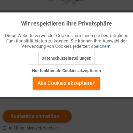
Infografik Nr. 194350
Wir respektieren Ihre Privatsphäre
Aktiv
Funktionale
Das deutsche Stabilitätsprogramm
Diese Website verwendet Cookies, um Ihnen die bestmögliche
Die EU-Mitgliedstaaten haben sich dazu verpflichtet, ihre
Funktionalität bieten zu können. Sie können Ihre Auswahl der
Inaktiv
Marketing
Verwendung von Cookies jederzeit
speichern.
Wirtschaftspolitik zu koordinieren und an gemeinsamen
Grundsätzen und Zielen auszurichten. Ei ...
Datenschutzeinstellungen
Inaktiv
Tracking
Nur funktionale Cookies akzeptieren
Welchen Download brauchen Sie?
Inaktiv
Personalisierung
Alle Cookies akzeptieren
color
Inaktiv
Service
Kostenlos anmelden
Auf Ihren Merkzettel setzen