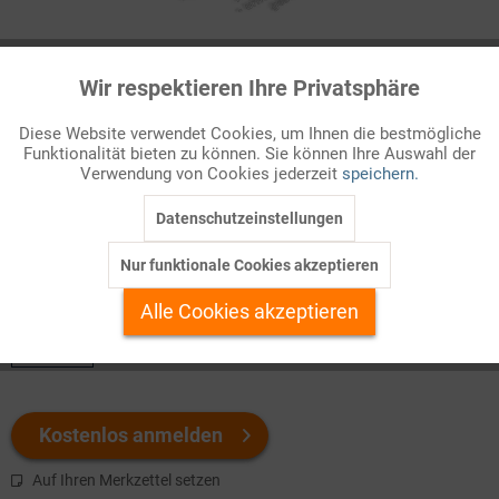
Infografik Nr. 141304
Wir respektieren Ihre Privatsphäre
Aktiv
Funktionale
Bereitschaft zur Organspende
Diese Website verwendet Cookies, um Ihnen die bestmögliche
Mehr als die Hälfte der EU-Bürger (55 %) sind nach einer
Funktionalität bieten zu können. Sie können Ihre Auswahl der
Inaktiv
Marketing
Verwendung von Cookies jederzeit
speichern.
Umfrage bereit, ihre Nieren, ihre Lungen, ihr Herz oder andere
Organe nach dem Tod zur Spende fre ...
Datenschutzeinstellungen
Inaktiv
Tracking
Nur funktionale Cookies akzeptieren
Welchen Download brauchen Sie?
Inaktiv
Personalisierung
Alle Cookies akzeptieren
color
Inaktiv
Service
Kostenlos anmelden
Auf Ihren Merkzettel setzen