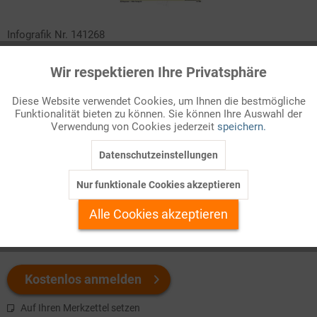
Infografik Nr. 141268
Krankheiten ziehen hohe Kosten für die unmittelbar Betroffenen
Wir respektieren Ihre Privatsphäre
Aktiv
Funktionale
und die ganze Gesellschaft nach sich. Der Aufwand ist umso
höher, je älter die Patienten sind. Vergleichen Sie, wie sich die
Diese Website verwendet Cookies, um Ihnen die bestmögliche
Funktionalität bieten zu können. Sie können Ihre Auswahl der
Inaktiv
durchschnittlichen Krankheitskosten nach Altersgruppen und
Marketing
Verwendung von Cookies jederzeit
speichern.
Geschlecht unterscheiden!
Datenschutzeinstellungen
Inaktiv
Tracking
Welchen Download brauchen Sie?
Nur funktionale Cookies akzeptieren
Inaktiv
Personalisierung
Alle Cookies akzeptieren
color
s/w-Version
Inaktiv
Service
Kostenlos anmelden
Auf Ihren Merkzettel setzen