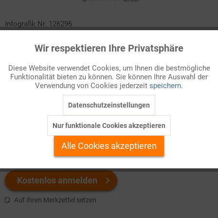
Infografik Nr. 126296
Menschengemachte Emissionen schaden nicht nur dem Klima.
Wir respektieren Ihre Privatsphäre
Aktiv
Funktionale
Als Luftschadstoffe belasten sie auch unmittelbar die
Diese Website verwendet Cookies, um Ihnen die bestmögliche
Ökosysteme und die menschliche Gesundheit. Um welche
Funktionalität bieten zu können. Sie können Ihre Auswahl der
Inaktiv
Marketing
Schadstoffe handelt es sich und wo entstehen sie?
Verwendung von Cookies jederzeit
speichern.
Datenschutzeinstellungen
Inaktiv
Welchen Download brauchen Sie?
Tracking
Nur funktionale Cookies akzeptieren
Inaktiv
Personalisierung
color
s/w-Version
Alle Cookies akzeptieren
Inaktiv
Service
Kostenlos anmelden
Auf Ihren Merkzettel setzen