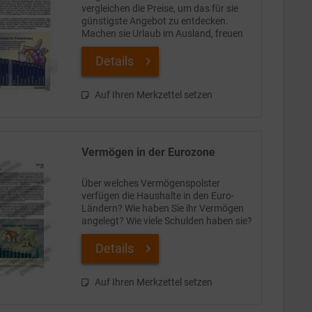
vergleichen die Preise, um das für sie
günstigste Angebot zu entdecken.
Machen sie Urlaub im Ausland, freuen
sie sich, wenn sie für den gleichen
Betrag mehr bekommen als zu Hause
Details
(oder ärgern sich über...
Auf Ihren Merkzettel setzen
Vermögen in der Eurozone
Über welches Vermögenspolster
verfügen die Haushalte in den Euro-
Ländern? Wie haben Sie ihr Vermögen
angelegt? Wie viele Schulden haben sie?
Und wie gut sind sie für den Fall eines
finanziellen Rückschlags gewappnet?
Details
Um solche Fragen...
Auf Ihren Merkzettel setzen