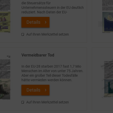
die Steuersätze für
Unternehmenssteuern in der EU deutlich
reduziert. Nach Daten der EU-
Kommission gingen sie in den heute zur
EU gehörenden 27 Ländern von
Details
durchschnittlich 35,0% (1995) auf nur
noch...
Auf Ihren Merkzettel setzen
Vermeidbarer Tod
In der EU-28 starben 2017 fast 1,7 Mio
Menschen im Alter von unter 75 Jahren.
Aber ein großer Teil dieser Todesfälle
hätte vermieden werden können.
Gesundheitsforscher gehen davon aus,
dass viele Krankheiten so weit
Details
behandelbar sind,...
Auf Ihren Merkzettel setzen