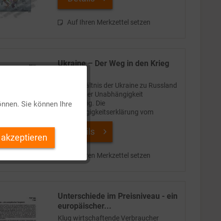
die zum Teil...
Auf Ihren Merkzettel setzen
Ukraine – Der Weg in den Krieg
Aktiv
Das Verhältnis der Ukraine zu Russland
war seit der Unabhängigkeit
zwiespältig. Die
önnen. Sie können Ihre
Unabhängigkeitserklärung vom
Inaktiv
24.8.1991 wurde Ende des Jahres in
einem Referendum mit über 90 %
Details
 akzeptieren
bestätigt, wirtschaftlich und politisch
Inaktiv
blieb die Ukraine...
Auf Ihren Merkzettel setzen
Inaktiv
Unterschiede im Preisniveau - ein
Inaktiv
europäischer...
Klug wirtschaftende Verbraucher