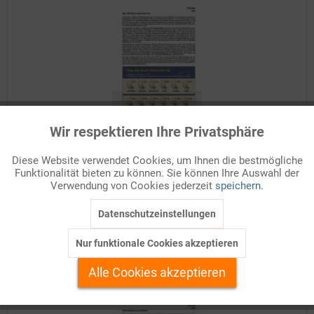
Wir respektieren Ihre Privatsphäre
Aktiv
Funktionale
Was der Euro noch wert ist
Diese Website verwendet Cookies, um Ihnen die bestmögliche
Als der Euro 1999 in elf Mitgliedstaaten der Europäischen Union
Funktionalität bieten zu können. Sie können Ihre Auswahl der
Inaktiv
Marketing
eingeführt wurde, stand die Stabilität der gemeinsamen Währung
Verwendung von Cookies jederzeit
speichern.
ganz oben auf der Liste der politischen Absichten und
Versprechungen. Schon im Vorfeld der Euro-Einführung...
Datenschutzeinstellungen
Inaktiv
Tracking
Details
Nur funktionale Cookies akzeptieren
Inaktiv
Personalisierung
Auf Ihren Merkzettel setzen
Alle Cookies akzeptieren
Inaktiv
Service