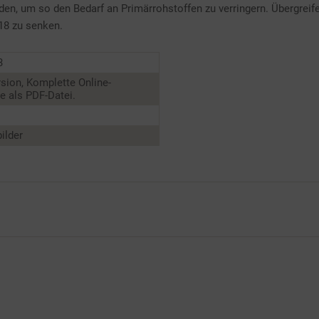
en, um so den Bedarf an Primärrohstoffen zu verringern. Übergreife
18 zu senken.
3
sion, Komplette Online-
 als PDF-Datei.
ilder