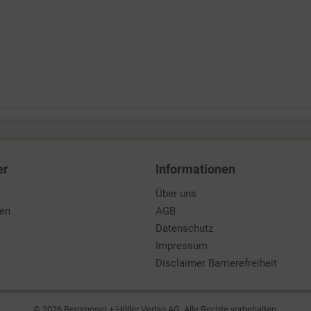
er
Informationen
Über uns
den
AGB
Datenschutz
Impressum
Disclaimer Barrierefreiheit
© 2026 Bergmoser + Höller Verlag AG. Alle Rechte vorbehalten.