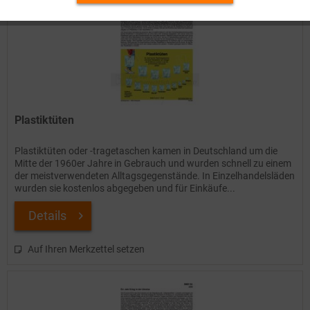
Inaktiv
Service
Plastiktüten
Plastiktüten oder -tragetaschen kamen in Deutschland um die
Mitte der 1960er Jahre in Gebrauch und wurden schnell zu einem
der meistverwendeten Alltagsgegenstände. In Einzelhandelsläden
wurden sie kostenlos abgegeben und für Einkäufe...
Details
Auf Ihren Merkzettel setzen