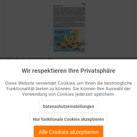
Waldbrände in der EU
Wir respektieren Ihre Privatsphäre
Aktiv
Funktionale
Im Frühjahr und Sommer häufen sich die Nachrichten über
verheerende Waldbrände. Die betreffen längst nicht mehr nur
Diese Website verwendet Cookies, um Ihnen die bestmögliche
ferne Weltgegenden, sondern gehören auch in Europa zu den
Funktionalität bieten zu können. Sie können Ihre Auswahl der
Inaktiv
Marketing
Katastrophen, mit denen gerechnet werden muss. Auch wenn...
Verwendung von Cookies jederzeit
speichern.
Details
Datenschutzeinstellungen
Inaktiv
Tracking
Auf Ihren Merkzettel setzen
Nur funktionale Cookies akzeptieren
Inaktiv
Personalisierung
Alle Cookies akzeptieren