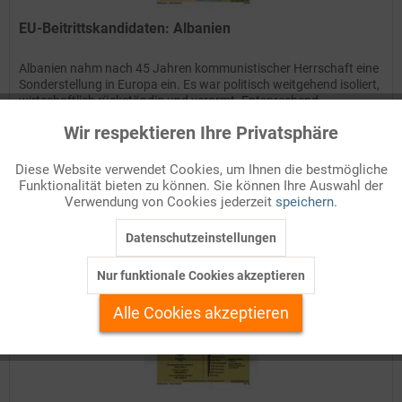
EU-Beitrittskandidaten: Albanien
Albanien nahm nach 45 Jahren kommunistischer Herrschaft eine
Sonderstellung in Europa ein. Es war politisch weitgehend isoliert,
wirtschaftlich rückständig und verarmt. Entsprechend
schmerzhaft verlief der Transformationsprozess nach dem...
Wir respektieren Ihre Privatsphäre
Aktiv
Funktionale
Details
Diese Website verwendet Cookies, um Ihnen die bestmögliche
Funktionalität bieten zu können. Sie können Ihre Auswahl der
Inaktiv
Marketing
Auf Ihren Merkzettel setzen
Verwendung von Cookies jederzeit
speichern.
Datenschutzeinstellungen
Inaktiv
Tracking
Nur funktionale Cookies akzeptieren
Inaktiv
Personalisierung
Alle Cookies akzeptieren
Inaktiv
Service