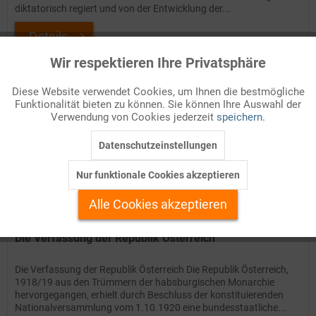
diktatorisch regiert und von der Entwicklung der...
Details
Wir respektieren Ihre Privatsphäre
Aktiv
Funktionale
Auf Ihren Merkzettel setzen
Diese Website verwendet Cookies, um Ihnen die bestmögliche
Funktionalität bieten zu können. Sie können Ihre Auswahl der
Inaktiv
Marketing
Verwendung von Cookies jederzeit
speichern.
Datenschutzeinstellungen
Inaktiv
Tracking
Nur funktionale Cookies akzeptieren
Inaktiv
Personalisierung
Alle Cookies akzeptieren
Inaktiv
Service
Die Verfassung der Republik Österreich
Die Verfassung der Republik Österreich Die Republik Österreich,
1918/19 aus den Trümmern der habsburgischen Monarchie
hervorgegangen, erhielt durch Beschluss der konstituierenden
Nationalversammlung vom 1.10.1920 eine bundesstaatliche...