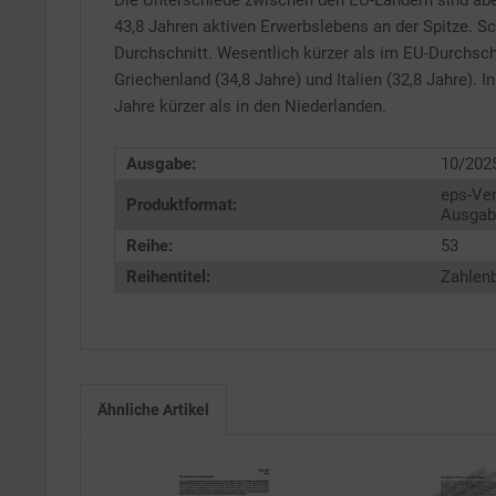
Die Unterschiede zwischen den EU-Ländern sind aber
43,8 Jahren aktiven Erwerbslebens an der Spitze. S
Service
Durchschnitt. Wesentlich kürzer als im EU-Durchschn
Griechenland (34,8 Jahre) und Italien (32,8 Jahre).
Jahre kürzer als in den Niederlanden.
Ausgabe:
10/202
eps-Ver
Produktformat:
Ausgabe
Reihe:
53
Reihentitel:
Zahlenb
Ähnliche Artikel