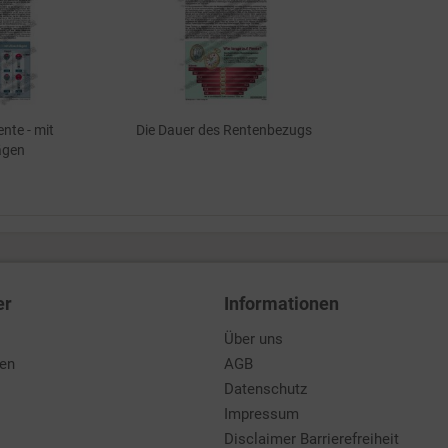
ente - mit
Die Dauer des Rentenbezugs
ägen
er
Informationen
Über uns
den
AGB
Datenschutz
Impressum
Disclaimer Barrierefreiheit