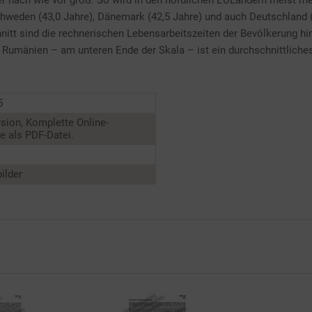
 nach wie vor groß. So wird in den nördlichen EULändern meist meh
chweden (43,0 Jahre), Dänemark (42,5 Jahre) und auch Deutschland (
itt sind die rechnerischen Lebensarbeitszeiten der Bevölkerung hing
 In Rumänien – am unteren Ende der Skala – ist ein durchschnittlich
5
sion, Komplette Online-
 als PDF-Datei.
ilder