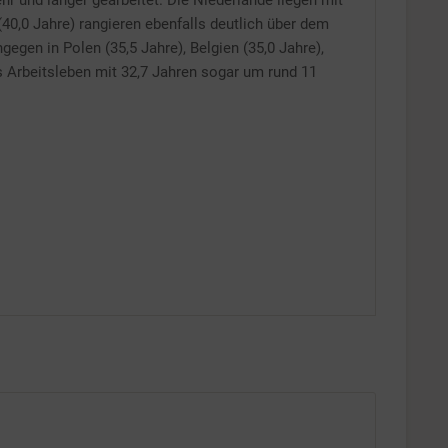
r und länger gearbeitet. Die Niederlande liegen mit
40,0 Jahre) rangieren ebenfalls deutlich über dem
Inaktiv
egen in Polen (35,5 Jahre), Belgien (35,0 Jahre),
es Arbeitsleben mit 32,7 Jahren sogar um rund 11