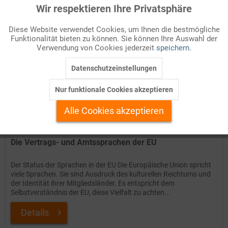
Wir respektieren Ihre Privatsphäre
Aktiv
Funktionale
Auf Ihren Merkzettel setzen
Diese Website verwendet Cookies, um Ihnen die bestmögliche
Funktionalität bieten zu können. Sie können Ihre Auswahl der
Inaktiv
Marketing
Verwendung von Cookies jederzeit
speichern.
Datenschutzeinstellungen
Inaktiv
Tracking
Nur funktionale Cookies akzeptieren
Inaktiv
Personalisierung
Alle Cookies akzeptieren
Inaktiv
Service
Die Vertrags- und Amtssprachen der EU
Der Status der Sprachen in der EU Die Europäische Union spricht
viele Sprachen. Sie sind Ausdruck des kulturellen Reichtums und
der Identität ihrer Mitgliedsländer. Es entspricht dem
Selbstverständnis der EU, diese Vielfalt zu achten...
Details