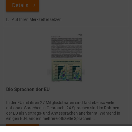
Details
Auf Ihren Merkzettel setzen
Die Sprachen der EU
In der EU mit ihren 27 Mitgliedstaaten sind fast ebenso viele
nationale Sprachen in Gebrauch: 24 Sprachen sind im Rahmen
der EU als Vertrags- und Amtssprachen anerkannt. Während in
einigen EU-Ländern mehrere offizielle Sprachen...
Details