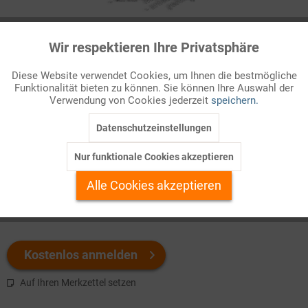
Infografik Nr. 715440
Wir respektieren Ihre Privatsphäre
Aktiv
Funktionale
Die Staaten der Europäischen Union und besonders der
Diese Website verwendet Cookies, um Ihnen die bestmögliche
Eurozone sind wirtschaftlich und finanzpolitisch in wachsendem
Funktionalität bieten zu können. Sie können Ihre Auswahl der
Inaktiv
Marketing
Maß voneinander abhängig und aufeinander angewiesen. Das
Verwendung von Cookies jederzeit
speichern.
erfordert als Gegenstüc ...
Datenschutzeinstellungen
Inaktiv
Tracking
Welchen Download brauchen Sie?
Nur funktionale Cookies akzeptieren
Inaktiv
Personalisierung
Alle Cookies akzeptieren
color
s/w-Version
Inaktiv
Service
Kostenlos anmelden
Auf Ihren Merkzettel setzen