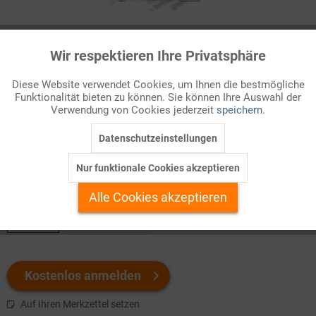
Infografik Nr. 769500
Wir respektieren Ihre Privatsphäre
Aktiv
Funktionale
EFTA – Europäische Freihandelsassoziation
Diese Website verwendet Cookies, um Ihnen die bestmögliche
Die Europäische Freihandelsassoziation (European Free Trade
Funktionalität bieten zu können. Sie können Ihre Auswahl der
Inaktiv
Marketing
Verwendung von Cookies jederzeit
speichern.
Association – EFTA) entstand 1960 aus dem
Zusammenschluss sieben west ...
Datenschutzeinstellungen
Inaktiv
Tracking
Nur funktionale Cookies akzeptieren
Welchen Download brauchen Sie?
Inaktiv
Personalisierung
Alle Cookies akzeptieren
color
s/w-Version
Inaktiv
Service
Kostenlos anmelden
Auf Ihren Merkzettel setzen