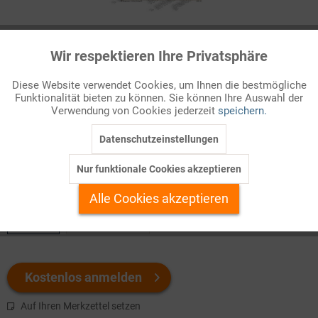
Infografik Nr. 603143
Wir respektieren Ihre Privatsphäre
Aktiv
Funktionale
Slum-Bewohner
Diese Website verwendet Cookies, um Ihnen die bestmögliche
Eines der Entwicklungsziele, die sich die Weltgemeinschaft für
Funktionalität bieten zu können. Sie können Ihre Auswahl der
Inaktiv
Marketing
Verwendung von Cookies jederzeit
speichern.
die Zeit bis 2030 vorgenommen hat, will Schluss machen mit
einem düsteren Kapitel der Verelendung in den St ...
Datenschutzeinstellungen
Inaktiv
Tracking
Nur funktionale Cookies akzeptieren
Welchen Download brauchen Sie?
Inaktiv
Personalisierung
Alle Cookies akzeptieren
color
s/w-Version
Inaktiv
Service
Kostenlos anmelden
Auf Ihren Merkzettel setzen