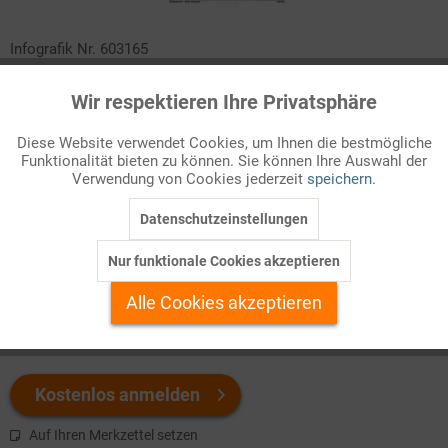
Infografik Nr. 603165
Nach zwei Corona-Jahren ist die rechnerische Lebenserwartung
Wir respektieren Ihre Privatsphäre
Aktiv
Funktionale
der Neugeborenen weltweit gesunken. Und nach wie vor
bestehen große Unterschiede zwischen reichen und armen
Diese Website verwendet Cookies, um Ihnen die bestmögliche
Funktionalität bieten zu können. Sie können Ihre Auswahl der
Inaktiv
Ländern. Darüber informiert dieses ZAHLENBILD in Text und
Marketing
Verwendung von Cookies jederzeit
speichern.
Infografik.
Datenschutzeinstellungen
Inaktiv
Tracking
Welchen Download brauchen Sie?
Nur funktionale Cookies akzeptieren
Inaktiv
Personalisierung
Alle Cookies akzeptieren
color
s/w-Version
Inaktiv
Service
Kostenlos anmelden
Auf Ihren Merkzettel setzen