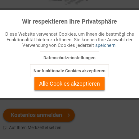
Infografik Nr. 685151
Wir respektieren Ihre Privatsphäre
Aktiv
Funktionale
Bei der Auswertung internationaler Schulvergleichstests erreicht
Diese Website verwendet Cookies, um Ihnen die bestmögliche
die Bundesrepublik in der Regel keine Spitzenplätze. Aber es
Funktionalität bieten zu können. Sie können Ihre Auswahl der
Inaktiv
Marketing
gibt Bereiche, in denen das deutsche Bildungssystem durchaus
Verwendung von Cookies jederzeit
speichern.
eine Vorb ...
Datenschutzeinstellungen
Inaktiv
Tracking
Welchen Download brauchen Sie?
Nur funktionale Cookies akzeptieren
Inaktiv
Personalisierung
Alle Cookies akzeptieren
color
s/w-Version
Inaktiv
Service
Kostenlos anmelden
Auf Ihren Merkzettel setzen