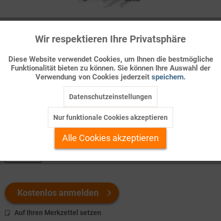
Infografik Nr. 686461
Wir respektieren Ihre Privatsphäre
Aktiv
Funktionale
Der digitale Graben
Diese Website verwendet Cookies, um Ihnen die bestmögliche
Die rasch zunehmende Dichte und weltweite Verflechtung der
Funktionalität bieten zu können. Sie können Ihre Auswahl der
Inaktiv
Marketing
Verwendung von Cookies jederzeit
speichern.
Informationsströme ist eines der hervorstechenden Merkmale
der Globalisierung. Mehr noch: Die
Informat ...
Datenschutzeinstellungen
Inaktiv
Tracking
Nur funktionale Cookies akzeptieren
Welchen Download brauchen Sie?
Inaktiv
Personalisierung
Alle Cookies akzeptieren
color
Inaktiv
Service
Kostenlos anmelden
Auf Ihren Merkzettel setzen