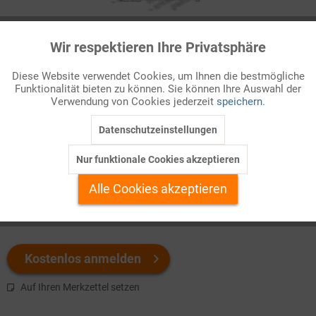
Infografik Nr. 615397
Wir respektieren Ihre Privatsphäre
Aktiv
Funktionale
Aufgaben und Ziele der Welthandelsorganisation (WTO)
Diese Website verwendet Cookies, um Ihnen die bestmögliche
Funktionalität bieten zu können. Sie können Ihre Auswahl der
Inaktiv
Marketing
Seit ihrer Gründung ist die
Welthandelsorganisation
(World
Verwendung von Cookies jederzeit
speichern.
Trade Organization – WTO)
das zentrale Forum für die ...
Datenschutzeinstellungen
Inaktiv
Tracking
Welchen Download brauchen Sie?
Nur funktionale Cookies akzeptieren
Inaktiv
Personalisierung
Alle Cookies akzeptieren
color
s/w-Version
Inaktiv
Service
Kostenlos anmelden
Auf Ihren Merkzettel setzen