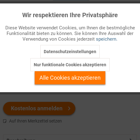
Wir respektieren Ihre Privatsphäre
Infografik Nr. 621956
Aktiv
Funktionale
Diese Website verwendet Cookies, um Ihnen die bestmögliche
Funktionalität bieten zu können. Sie können Ihre Auswahl der
Inaktiv
Marketing
Dieses ZAHLENBILD zeigt weltweite wirtschaftliche
Verwendung von Cookies jederzeit
speichern.
Zusammenschlüsse in einer anschaulichen Infografik.
Datenschutzeinstellungen
Inaktiv
Tracking
Welchen Download brauchen Sie?
Nur funktionale Cookies akzeptieren
Inaktiv
Personalisierung
Alle Cookies akzeptieren
color
s/w-Version
Inaktiv
Service
Kostenlos anmelden
Auf Ihren Merkzettel setzen